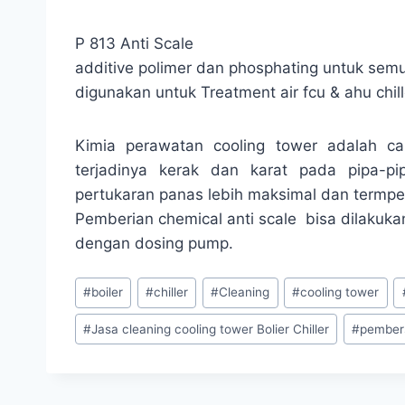
P 813 Anti Scale
additive polimer dan phosphating untuk semua
digunakan untuk Treatment air fcu & ahu chill
Kimia perawatan cooling tower adalah c
terjadinya kerak dan karat pada pipa-pip
pertukaran panas lebih maksimal dan termpera
Pemberian chemical anti scale bisa dilakuk
dengan dosing pump.
#
boiler
#
chiller
#
Cleaning
#
cooling tower
#
Jasa cleaning cooling tower Bolier Chiller
#
pembers