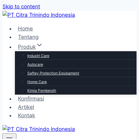
Skip to content
Home
Tentang
Produk
Industri Care
Autocare
Saftey Protection Equipament
Home Care
Kimia Pembersih
Konfirmasi
Artikel
Kontak