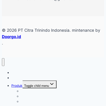
© 2026 PT Citra Trinindo Indonesia. mintenance by
Doorgo.id
.
Home
Tentang
Produk
Toggle child menu
Industri Care
Autocare
Saftey Protection Equipament