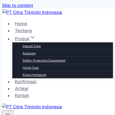
Skip to content
Home
Tentang
Produk
Industri Care
Autocare
Saftey Protection Equipament
Home Care
Kimia Pembersih
Konfirmasi
Artikel
Kontak