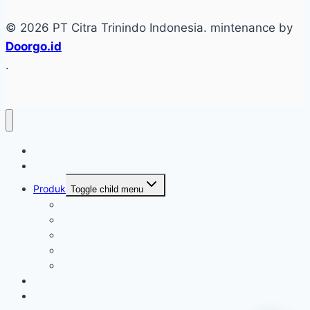
© 2026 PT Citra Trinindo Indonesia. mintenance by
Doorgo.id
.
Home
Tentang
Produk
Toggle child menu
Industri Care
Autocare
Saftey Protection Equipament
Home Care
Kimia Pembersih
Konfirmasi
Artikel