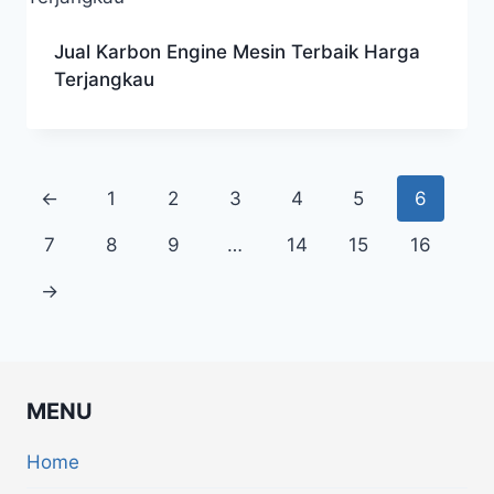
Jual Karbon Engine Mesin Terbaik Harga
Terjangkau
←
1
2
3
4
5
6
7
8
9
…
14
15
16
→
MENU
Home