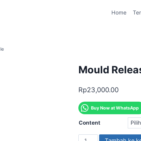
Home
Te
le
Mould Relea
Rp
23,000.00
Buy Now at WhatsApp
Content
Tambah ke k