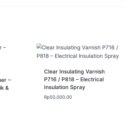
Clear Insulating Varnish
P716 / P818 – Electrical
ner –
Insulation Spray
ik &
Rp
50,000.00