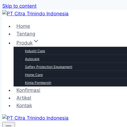
Skip to content
Home
Tentang
Produk
Industri Care
Autocare
Saftey Protection Equipament
Home Care
Kimia Pembersih
Konfirmasi
Artikel
Kontak