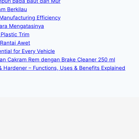
mpuh pada Baut dan Mur
am Berkilau
Manufacturing Efficiency
ara Mengatasinya
Plastic Trim
 Rantai Awet
tial for Every Vehicle
n Cakram Rem dengan Brake Cleaner 250 ml
 & Hardener – Functions, Uses & Benefits Explained