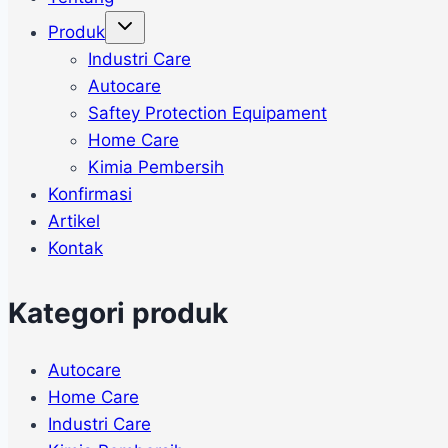
Toggle
Produk
child
menu
Industri Care
Autocare
Saftey Protection Equipament
Home Care
Kimia Pembersih
Konfirmasi
Artikel
Kontak
Kategori produk
Autocare
Home Care
Industri Care