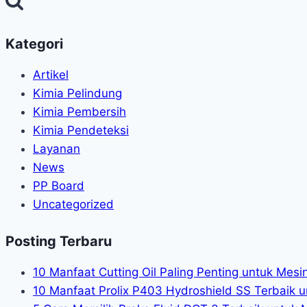
minyak
grease
Kategori
Artikel
Kimia Pelindung
Kimia Pembersih
Kimia Pendeteksi
Layanan
News
PP Board
Uncategorized
Posting Terbaru
10 Manfaat Cutting Oil Paling Penting untuk Mes
10 Manfaat Prolix P403 Hydroshield SS Terbaik u