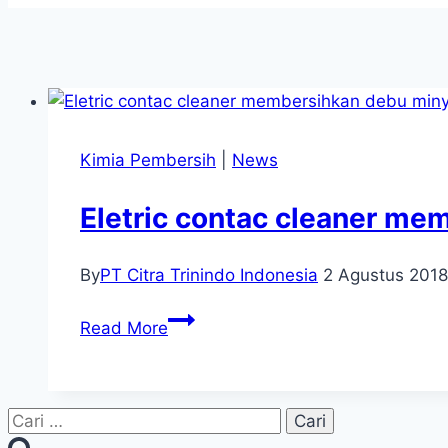
Kimia Pembersih
|
News
Eletric contac cleaner me
By
PT Citra Trinindo Indonesia
2 Agustus 2018
Eletric
Read More
contac
cleaner
membersihkan
Cari
debu
untuk: