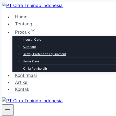
Skip
to
Home
content
Tentang
Produk
Industri Care
Autocare
Saftey Protection Equipament
Home Care
Kimia Pembersih
Konfirmasi
Artikel
Kontak