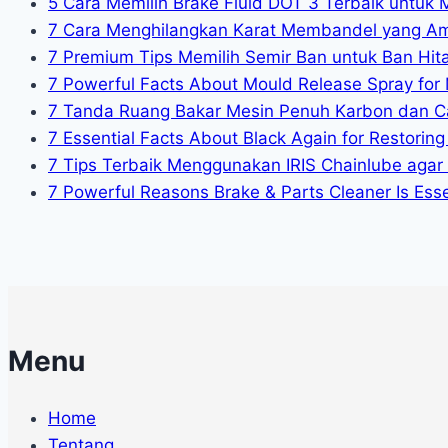
5 Cara Memilih Brake Fluid DOT 3 Terbaik untuk 
7 Cara Menghilangkan Karat Membandel yang A
7 Premium Tips Memilih Semir Ban untuk Ban Hit
7 Powerful Facts About Mould Release Spray for 
7 Tanda Ruang Bakar Mesin Penuh Karbon dan C
7 Essential Facts About Black Again for Restoring 
7 Tips Terbaik Menggunakan IRIS Chainlube agar
7 Powerful Reasons Brake & Parts Cleaner Is Essen
Menu
Home
Tentang