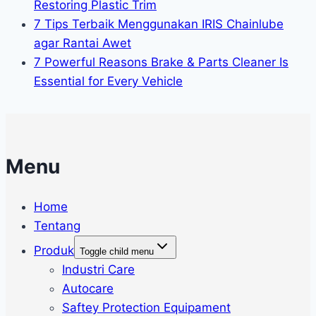
Restoring Plastic Trim
7 Tips Terbaik Menggunakan IRIS Chainlube
agar Rantai Awet
7 Powerful Reasons Brake & Parts Cleaner Is
Essential for Every Vehicle
Menu
Home
Tentang
Produk
Toggle child menu
Industri Care
Autocare
Saftey Protection Equipament