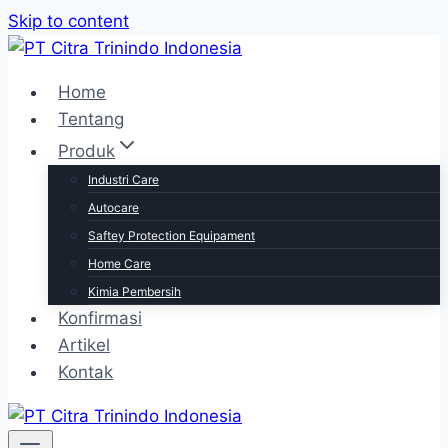
Skip to content
Home
Tentang
Produk
Industri Care
Autocare
Saftey Protection Equipament
Home Care
Kimia Pembersih
Konfirmasi
Artikel
Kontak