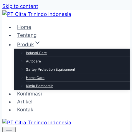
Skip to content
Home
Tentang
Produk
Industri Care
Autocare
Saftey Protection Equipament
Home Care
Kimia Pembersih
Konfirmasi
Artikel
Kontak