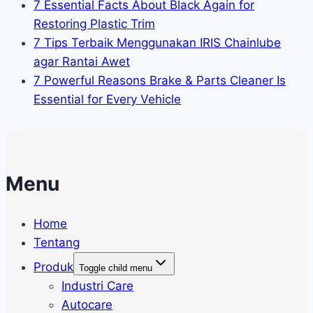
7 Essential Facts About Black Again for
Restoring Plastic Trim
7 Tips Terbaik Menggunakan IRIS Chainlube
agar Rantai Awet
7 Powerful Reasons Brake & Parts Cleaner Is
Essential for Every Vehicle
Menu
Home
Tentang
Produk
Toggle child menu
Industri Care
Autocare