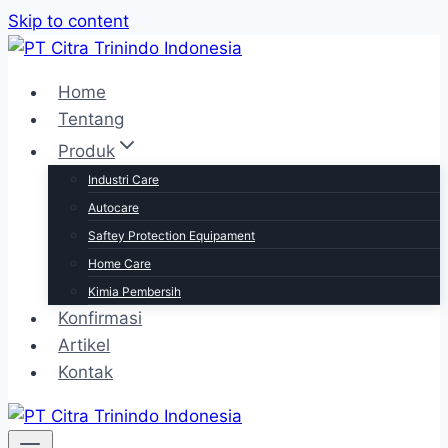
Skip to content
Home
Tentang
Produk
Industri Care
Autocare
Saftey Protection Equipament
Home Care
Kimia Pembersih
Konfirmasi
Artikel
Kontak