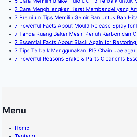
5 Cara Memilih Brake Fluid DOT 3 Terbaik untuk 
7 Cara Menghilangkan Karat Membandel yang A
7 Premium Tips Memilih Semir Ban untuk Ban Hit
7 Powerful Facts About Mould Release Spray for 
7 Tanda Ruang Bakar Mesin Penuh Karbon dan C
7 Essential Facts About Black Again for Restoring 
7 Tips Terbaik Menggunakan IRIS Chainlube agar
7 Powerful Reasons Brake & Parts Cleaner Is Essen
Menu
Home
Tentang