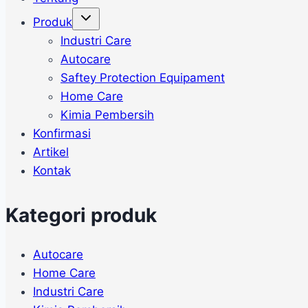
Toggle
Produk
child
menu
Industri Care
Autocare
Saftey Protection Equipament
Home Care
Kimia Pembersih
Konfirmasi
Artikel
Kontak
Kategori produk
Autocare
Home Care
Industri Care