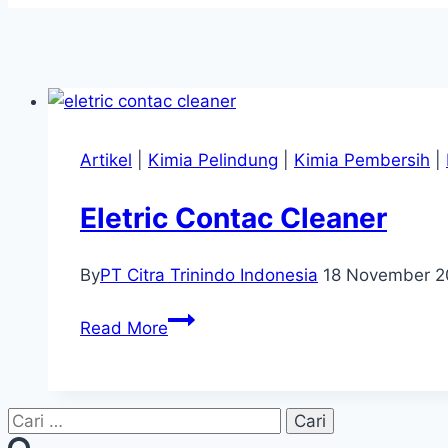
Artikel
|
Kimia Pelindung
|
Kimia Pembersih
|
Eletric Contac Cleaner
By
PT Citra Trinindo Indonesia
18 November 2
Eletric
Read More
Contac
Cleaner
Cari
untuk: