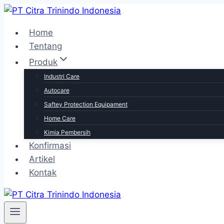
Skip
to
Home
content
Tentang
Produk
Industri Care
Autocare
Saftey Protection Equipament
Home Care
Kimia Pembersih
Konfirmasi
Artikel
Kontak