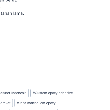
an berat.
.
 tahan lama.
cturer Indonesia
#
Custom epoxy adhesive
perekat
#
Jasa maklon lem epoxy