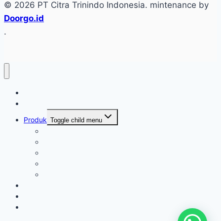
© 2026 PT Citra Trinindo Indonesia. mintenance by
Doorgo.id
.
Home
Tentang
Produk
Toggle child menu
Industri Care
Autocare
Saftey Protection Equipament
Home Care
Kimia Pembersih
Konfirmasi
Artikel
Kontak