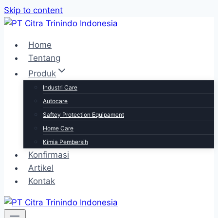
Skip to content
Home
Tentang
Produk
Industri Care
Autocare
Saftey Protection Equipament
Home Care
Kimia Pembersih
Konfirmasi
Artikel
Kontak