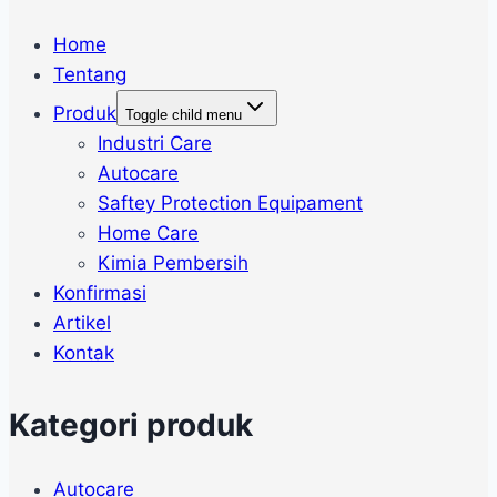
Home
Tentang
Produk
Toggle child menu
Industri Care
Autocare
Saftey Protection Equipament
Home Care
Kimia Pembersih
Konfirmasi
Artikel
Kontak
Kategori produk
Autocare