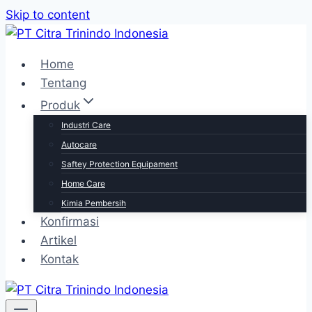
Skip to content
Home
Tentang
Produk
Industri Care
Autocare
Saftey Protection Equipament
Home Care
Kimia Pembersih
Konfirmasi
Artikel
Kontak