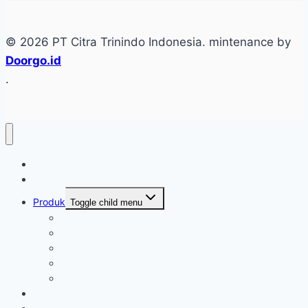
© 2026 PT Citra Trinindo Indonesia. mintenance by
Doorgo.id
.
Home
Tentang
Produk
Toggle child menu
Industri Care
Autocare
Saftey Protection Equipament
Home Care
Kimia Pembersih
Konfirmasi