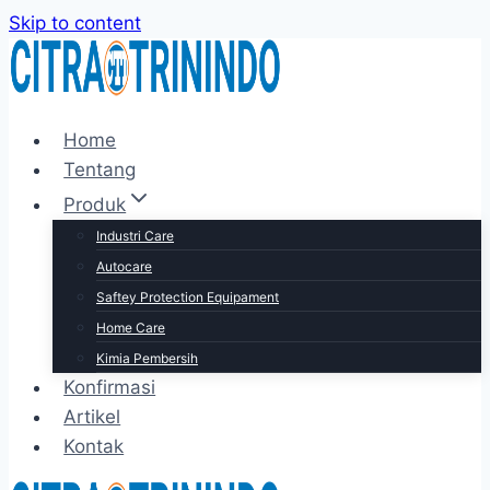
Skip to content
Home
Tentang
Produk
Industri Care
Autocare
Saftey Protection Equipament
Home Care
Kimia Pembersih
Konfirmasi
Artikel
Kontak