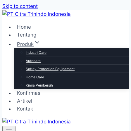
Skip to content
Home
Tentang
Produk
Industri Care
Autocare
Saftey Protection Equipament
Home Care
Kimia Pembersih
Konfirmasi
Artikel
Kontak