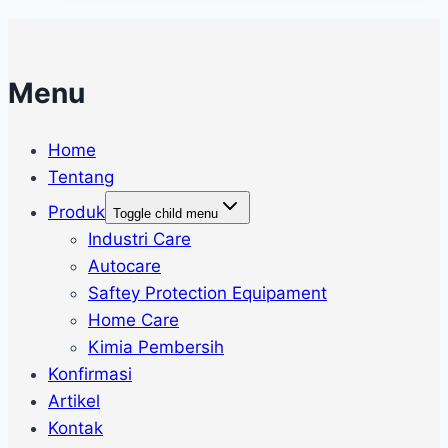
Menu
Home
Tentang
Produk
Toggle child menu
Industri Care
Autocare
Saftey Protection Equipament
Home Care
Kimia Pembersih
Konfirmasi
Artikel
Kontak