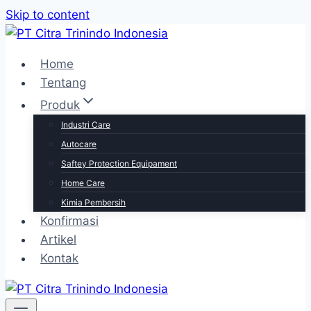
Skip to content
Home
Tentang
Produk
Industri Care
Autocare
Saftey Protection Equipament
Home Care
Kimia Pembersih
Konfirmasi
Artikel
Kontak