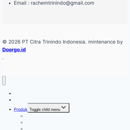
Email : rachemtrinindo@gmail.com
© 2026 PT Citra Trinindo Indonesia. mintenance by
Doorgo.id
.
Home
Tentang
Produk
Toggle child menu
Industri Care
Autocare
Saftey Protection Equipament