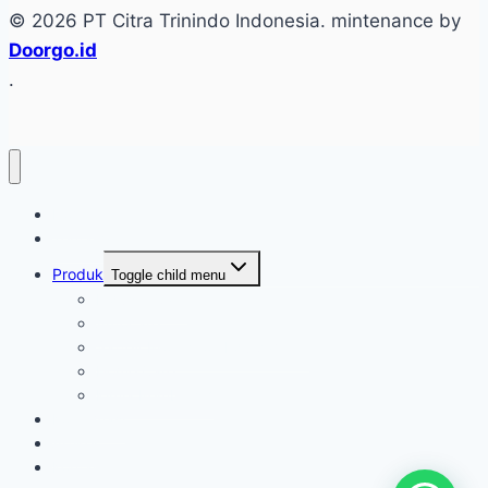
© 2026 PT Citra Trinindo Indonesia. mintenance by
Doorgo.id
.
Home
Tentang
Produk
Toggle child menu
Industri Care
Autocare
Saftey Protection Equipament
Home Care
Kimia Pembersih
Konfirmasi
Artikel
Kontak