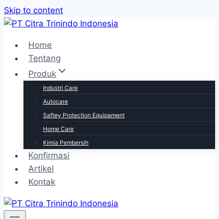
Skip to content
Home
Tentang
Produk
Industri Care
Autocare
Saftey Protection Equipament
Home Care
Kimia Pembersih
Konfirmasi
Artikel
Kontak