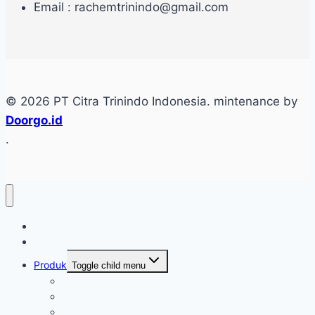
Email : rachemtrinindo@gmail.com
© 2026 PT Citra Trinindo Indonesia. mintenance by
Doorgo.id
.
Home
Tentang
Produk
Toggle child menu
Industri Care
Autocare
Saftey Protection Equipament