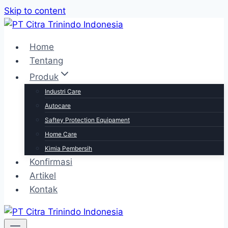
Skip to content
Home
Tentang
Produk
Industri Care
Autocare
Saftey Protection Equipament
Home Care
Kimia Pembersih
Konfirmasi
Artikel
Kontak