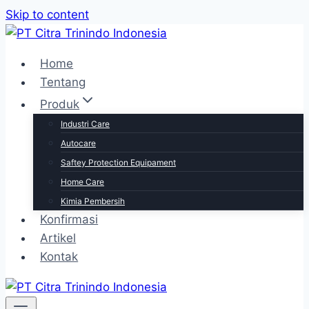
Skip to content
Home
Tentang
Produk
Industri Care
Autocare
Saftey Protection Equipament
Home Care
Kimia Pembersih
Konfirmasi
Artikel
Kontak