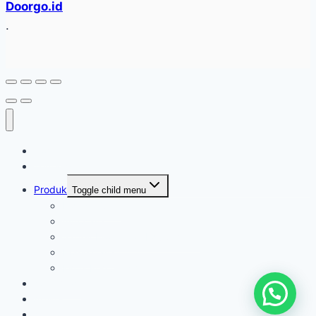
Doorgo.id
.
Home
Tentang
Produk
Toggle child menu
Industri Care
Autocare
Saftey Protection Equipament
Home Care
Kimia Pembersih
Konfirmasi
Artikel
Kontak