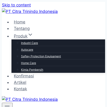
Skip to content
Home
Tentang
Produk
Industri Care
Autocare
Saftey Protection Equipament
Home Care
Kimia Pembersih
Konfirmasi
Artikel
Kontak