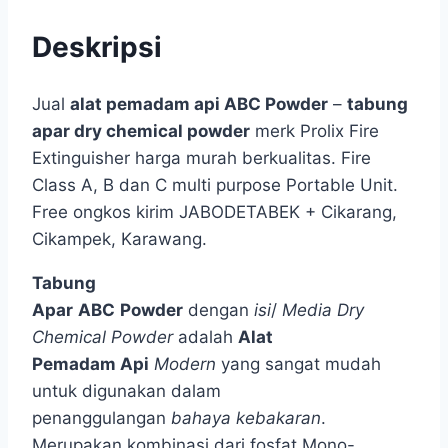
Deskripsi
Jual
alat pemadam api ABC Powder
–
tabung
apar dry chemical powder
merk Prolix Fire
Extinguisher harga murah berkualitas. Fire
Class A, B dan C multi purpose Portable Unit.
Free ongkos kirim JABODETABEK + Cikarang,
Cikampek, Karawang.
Tabung
Apar
ABC
Powder
dengan
isi
/
Media
Dry
Chemical Powder
adalah
Alat
Pemada
m
Api
Modern
yang sangat mudah
untuk digunakan dalam
penanggulangan
bahaya kebakaran
.
Merupakan kombinasi dari fosfat Mono-