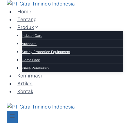
Home
Tentang
Produk
Industri Care
Autocare
Saftey Protection Equipament
Home Care
Kimia Pembersih
Konfirmasi
Artikel
Kontak