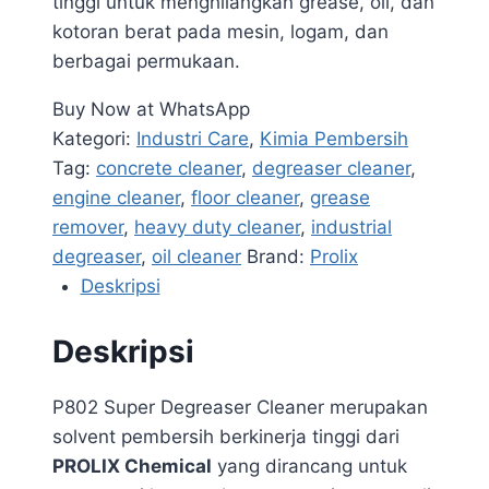
tinggi untuk menghilangkan grease, oli, dan
kotoran berat pada mesin, logam, dan
berbagai permukaan.
Buy Now at WhatsApp
Kategori:
Industri Care
,
Kimia Pembersih
Tag:
concrete cleaner
,
degreaser cleaner
,
engine cleaner
,
floor cleaner
,
grease
remover
,
heavy duty cleaner
,
industrial
degreaser
,
oil cleaner
Brand:
Prolix
Deskripsi
Deskripsi
P802 Super Degreaser Cleaner merupakan
solvent pembersih berkinerja tinggi dari
PROLIX Chemical
yang dirancang untuk