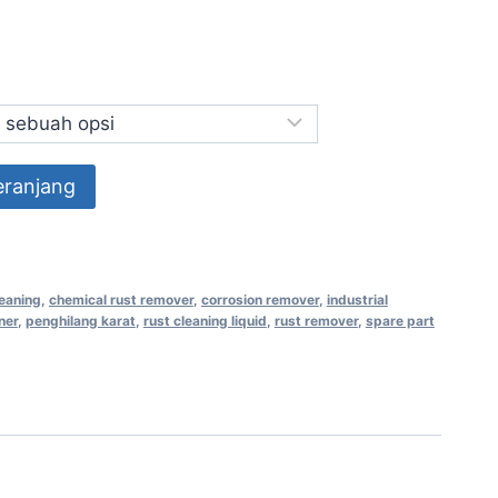
eranjang
eaning
,
chemical rust remover
,
corrosion remover
,
industrial
ner
,
penghilang karat
,
rust cleaning liquid
,
rust remover
,
spare part