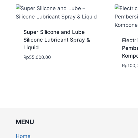
Super Silicone and Lube –
Silicone Lubricant Spray &
Electr
Liquid
Pember
Kompo
Rp
55,000.00
Rp
100,
MENU
Home