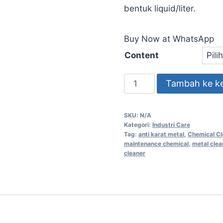
bentuk liquid/liter.
Buy Now at WhatsApp
Content
Tambah ke k
SKU:
N/A
Kategori:
Industri Care
Tag:
anti karat metal
,
Chemical Cl
maintenance chemical
,
metal clea
cleaner