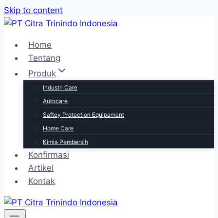
Skip to content
Home
Tentang
Produk
Industri Care
Autocare
Saftey Protection Equipament
Home Care
Kimia Pembersih
Konfirmasi
Artikel
Kontak