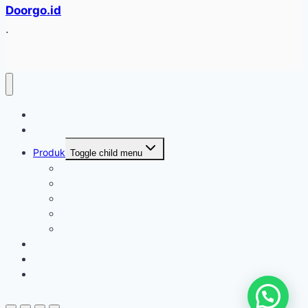
Doorgo.id
.
Home
Tentang
Produk
Toggle child menu
Industri Care
Autocare
Saftey Protection Equipament
Home Care
Kimia Pembersih
Konfirmasi
Artikel
Kontak