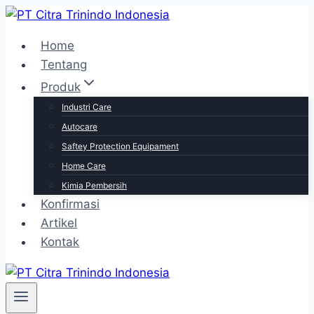
Home
Tentang
Produk
Industri Care
Autocare
Saftey Protection Equipament
Home Care
Kimia Pembersih
Konfirmasi
Artikel
Kontak