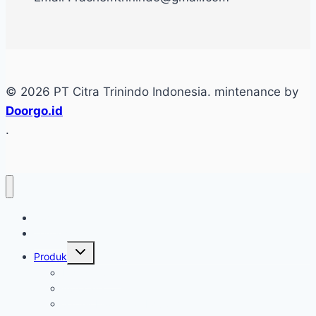
© 2026 PT Citra Trinindo Indonesia. mintenance by
Doorgo.id
.
Home
Tentang
Produk
Industri Care
Autocare
Saftey Protection Equipament