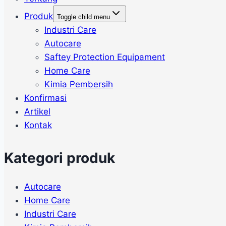
Produk
Toggle child menu
Industri Care
Autocare
Saftey Protection Equipament
Home Care
Kimia Pembersih
Konfirmasi
Artikel
Kontak
Kategori produk
Autocare
Home Care
Industri Care