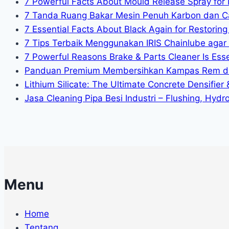
7 Powerful Facts About Mould Release Spray for 
7 Tanda Ruang Bakar Mesin Penuh Karbon dan C
7 Essential Facts About Black Again for Restoring 
7 Tips Terbaik Menggunakan IRIS Chainlube agar
7 Powerful Reasons Brake & Parts Cleaner Is Essen
Panduan Premium Membersihkan Kampas Rem da
Lithium Silicate: The Ultimate Concrete Densifier
Jasa Cleaning Pipa Besi Industri – Flushing, Hydr
Menu
Home
Tentang