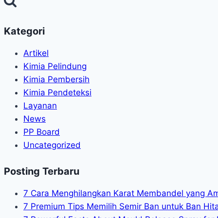
Kategori
Artikel
Kimia Pelindung
Kimia Pembersih
Kimia Pendeteksi
Layanan
News
PP Board
Uncategorized
Posting Terbaru
7 Cara Menghilangkan Karat Membandel yang A
7 Premium Tips Memilih Semir Ban untuk Ban Hit