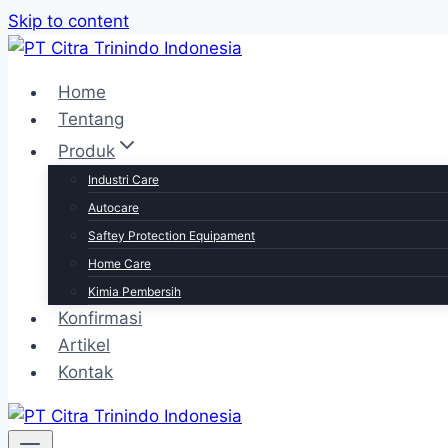
Skip to content
Home
Tentang
Produk
Industri Care
Autocare
Saftey Protection Equipament
Home Care
Kimia Pembersih
Konfirmasi
Artikel
Kontak