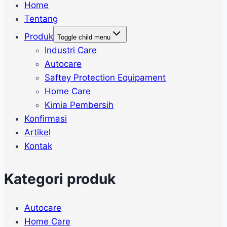
Home
Tentang
Produk
Toggle child menu
Industri Care
Autocare
Saftey Protection Equipament
Home Care
Kimia Pembersih
Konfirmasi
Artikel
Kontak
Kategori produk
Autocare
Home Care