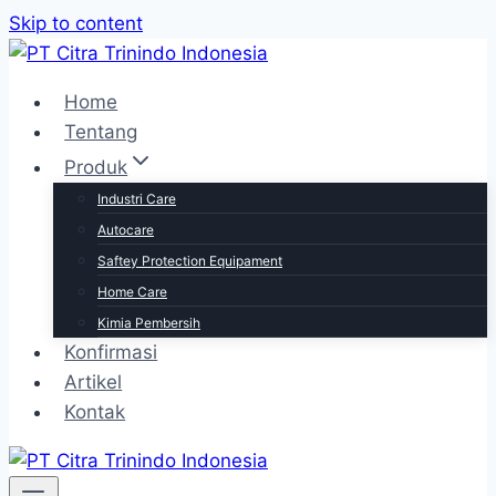
Skip to content
Home
Tentang
Produk
Industri Care
Autocare
Saftey Protection Equipament
Home Care
Kimia Pembersih
Konfirmasi
Artikel
Kontak