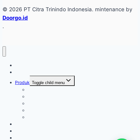
© 2026 PT Citra Trinindo Indonesia. mintenance by
Doorgo.id
.
Home
Tentang
Produk
Toggle child menu
Industri Care
Autocare
Saftey Protection Equipament
Home Care
Kimia Pembersih
Konfirmasi
Artikel
Kontak