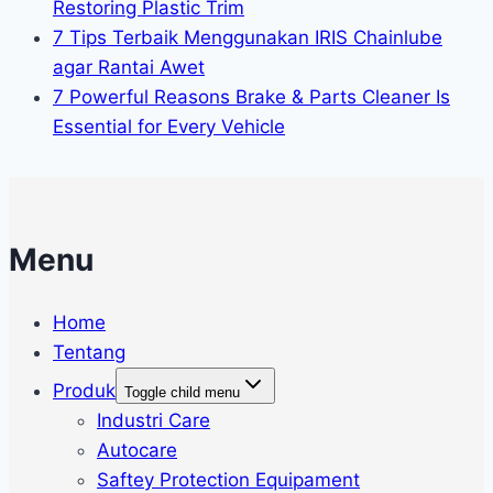
Restoring Plastic Trim
7 Tips Terbaik Menggunakan IRIS Chainlube
agar Rantai Awet
7 Powerful Reasons Brake & Parts Cleaner Is
Essential for Every Vehicle
Menu
Home
Tentang
Produk
Toggle child menu
Industri Care
Autocare
Saftey Protection Equipament