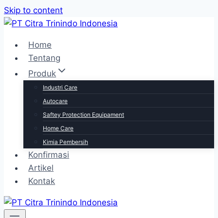
Skip to content
Home
Tentang
Produk
Industri Care
Autocare
Saftey Protection Equipament
Home Care
Kimia Pembersih
Konfirmasi
Artikel
Kontak