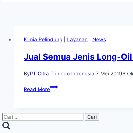
Kimia Pelindung
|
Layanan
|
News
Jual Semua Jenis Long-Oil
By
PT Citra Trinindo Indonesia
7 Mei 2019
6 Ok
Jual
Read More
Semua
Jenis
Long-
Cari
Oil
untuk:
Alkyd