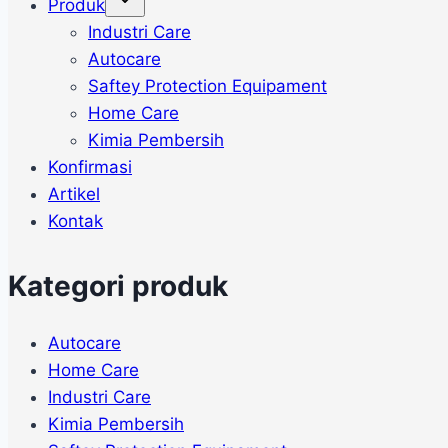
Produk
child
menu
Industri Care
Autocare
Saftey Protection Equipament
Home Care
Kimia Pembersih
Konfirmasi
Artikel
Kontak
Kategori produk
Autocare
Home Care
Industri Care
Kimia Pembersih