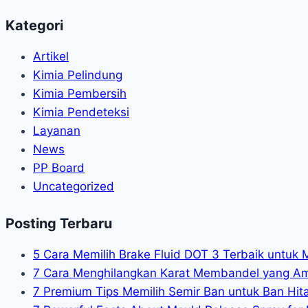
Resin
Kategori
Artikel
Kimia Pelindung
Kimia Pembersih
Kimia Pendeteksi
Layanan
News
PP Board
Uncategorized
Posting Terbaru
5 Cara Memilih Brake Fluid DOT 3 Terbaik untuk 
7 Cara Menghilangkan Karat Membandel yang A
7 Premium Tips Memilih Semir Ban untuk Ban Hit