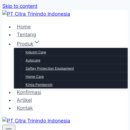
Skip to content
Home
Tentang
Produk
Industri Care
Autocare
Saftey Protection Equipament
Home Care
Kimia Pembersih
Konfirmasi
Artikel
Kontak