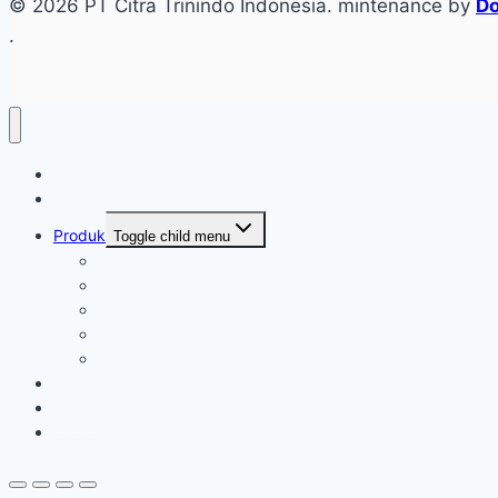
© 2026 PT Citra Trinindo Indonesia. mintenance by
Do
.
Home
Tentang
Produk
Toggle child menu
Industri Care
Autocare
Saftey Protection Equipament
Home Care
Kimia Pembersih
Konfirmasi
Artikel
Kontak