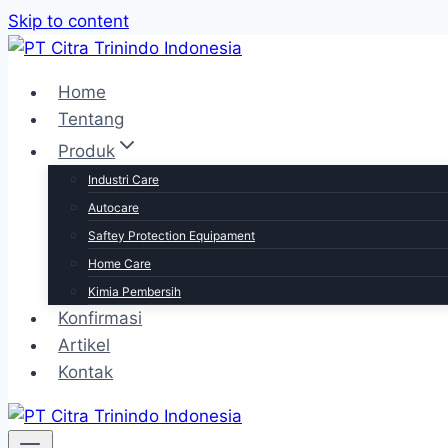
Skip to content
Home
Tentang
Produk
Industri Care
Autocare
Saftey Protection Equipament
Home Care
Kimia Pembersih
Konfirmasi
Artikel
Kontak