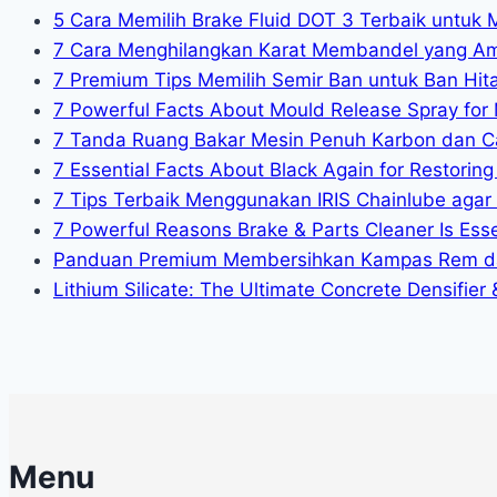
5 Cara Memilih Brake Fluid DOT 3 Terbaik untuk 
7 Cara Menghilangkan Karat Membandel yang A
7 Premium Tips Memilih Semir Ban untuk Ban Hit
7 Powerful Facts About Mould Release Spray for 
7 Tanda Ruang Bakar Mesin Penuh Karbon dan C
7 Essential Facts About Black Again for Restoring 
7 Tips Terbaik Menggunakan IRIS Chainlube agar
7 Powerful Reasons Brake & Parts Cleaner Is Essen
Panduan Premium Membersihkan Kampas Rem da
Lithium Silicate: The Ultimate Concrete Densifier
Menu