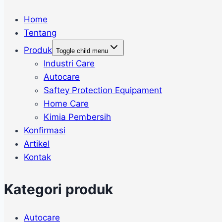
Home
Tentang
Produk
Toggle child menu
Industri Care
Autocare
Saftey Protection Equipament
Home Care
Kimia Pembersih
Konfirmasi
Artikel
Kontak
Kategori produk
Autocare