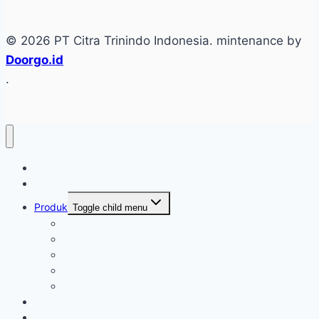
© 2026 PT Citra Trinindo Indonesia. mintenance by
Doorgo.id
.
Home
Tentang
Produk
Toggle child menu
Industri Care
Autocare
Saftey Protection Equipament
Home Care
Kimia Pembersih
Konfirmasi
Artikel