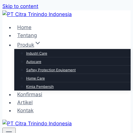
Skip to content
Home
Tentang
Produk
Industri Care
Autocare
Saftey Protection Equipament
Home Care
Kimia Pembersih
Konfirmasi
Artikel
Kontak