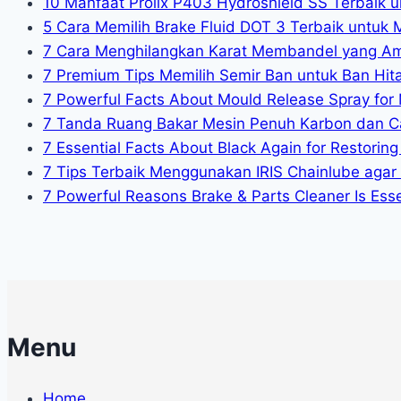
10 Manfaat Prolix P403 Hydroshield SS Terbaik u
5 Cara Memilih Brake Fluid DOT 3 Terbaik untuk 
7 Cara Menghilangkan Karat Membandel yang A
7 Premium Tips Memilih Semir Ban untuk Ban Hit
7 Powerful Facts About Mould Release Spray for 
7 Tanda Ruang Bakar Mesin Penuh Karbon dan C
7 Essential Facts About Black Again for Restoring 
7 Tips Terbaik Menggunakan IRIS Chainlube agar
7 Powerful Reasons Brake & Parts Cleaner Is Essen
Menu
Home