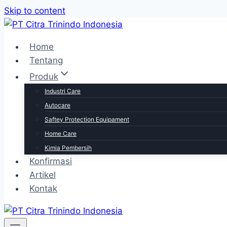
Skip to content
Home
Tentang
Produk
Industri Care
Autocare
Saftey Protection Equipament
Home Care
Kimia Pembersih
Konfirmasi
Artikel
Kontak