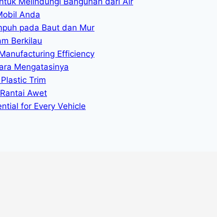
ntuk Melindungi Bangunan dari Air
Mobil Anda
mpuh pada Baut dan Mur
am Berkilau
Manufacturing Efficiency
ara Mengatasinya
Plastic Trim
 Rantai Awet
tial for Every Vehicle