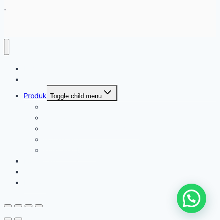
.
Home
Tentang
Produk
Toggle child menu
Industri Care
Autocare
Saftey Protection Equipament
Home Care
Kimia Pembersih
Konfirmasi
Artikel
Kontak