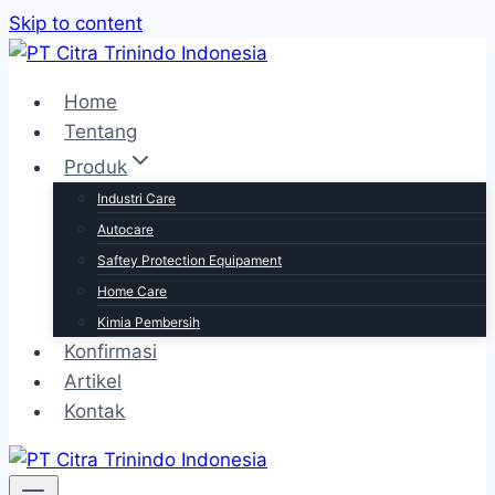
Skip to content
Home
Tentang
Produk
Industri Care
Autocare
Saftey Protection Equipament
Home Care
Kimia Pembersih
Konfirmasi
Artikel
Kontak