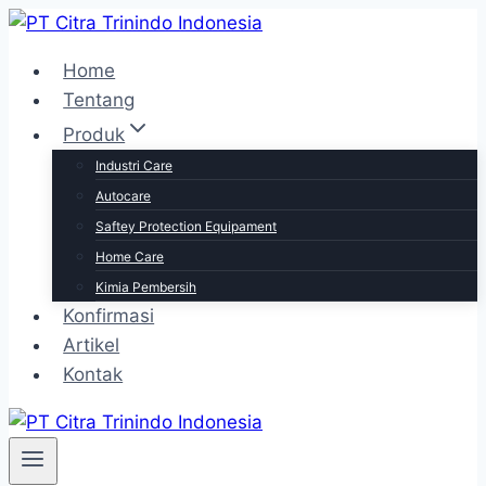
Skip
to
Home
content
Tentang
Produk
Industri Care
Autocare
Saftey Protection Equipament
Home Care
Kimia Pembersih
Konfirmasi
Artikel
Kontak