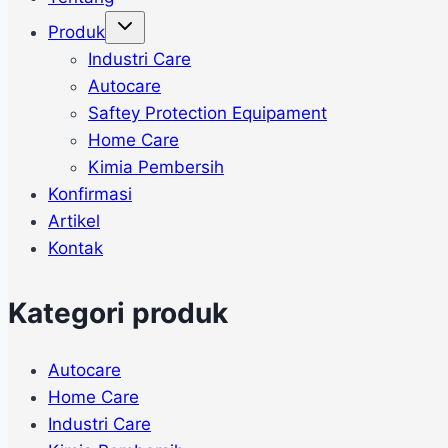
Toggle
Produk
child
menu
Industri Care
Autocare
Saftey Protection Equipament
Home Care
Kimia Pembersih
Konfirmasi
Artikel
Kontak
Kategori produk
Autocare
Home Care
Industri Care