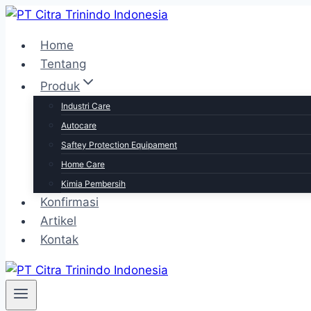
Skip
to
Home
content
Tentang
Produk
Industri Care
Autocare
Saftey Protection Equipament
Home Care
Kimia Pembersih
Konfirmasi
Artikel
Kontak