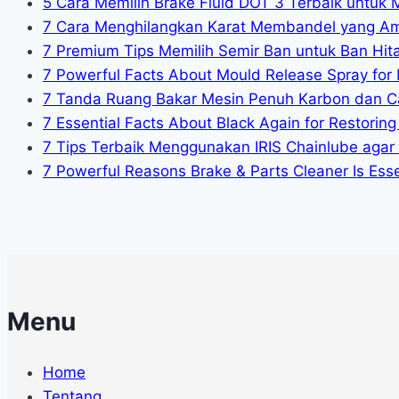
5 Cara Memilih Brake Fluid DOT 3 Terbaik untuk 
7 Cara Menghilangkan Karat Membandel yang A
7 Premium Tips Memilih Semir Ban untuk Ban Hit
7 Powerful Facts About Mould Release Spray for 
7 Tanda Ruang Bakar Mesin Penuh Karbon dan C
7 Essential Facts About Black Again for Restoring 
7 Tips Terbaik Menggunakan IRIS Chainlube agar
7 Powerful Reasons Brake & Parts Cleaner Is Essen
Menu
Home
Tentang