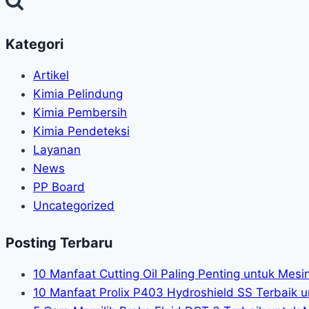
dan
aerosol
Kategori
Artikel
Kimia Pelindung
Kimia Pembersih
Kimia Pendeteksi
Layanan
News
PP Board
Uncategorized
Posting Terbaru
10 Manfaat Cutting Oil Paling Penting untuk Mes
10 Manfaat Prolix P403 Hydroshield SS Terbaik u