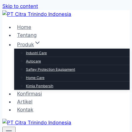
Skip to content
Home
Tentang
Produk
Industri Care
Autocare
Saftey Protection Equipament
Home Care
Kimia Pembersih
Konfirmasi
Artikel
Kontak