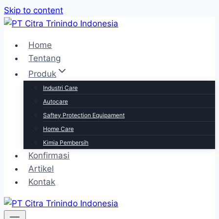
Skip to content
Home
Tentang
Produk
Industri Care
Autocare
Saftey Protection Equipament
Home Care
Kimia Pembersih
Konfirmasi
Artikel
Kontak