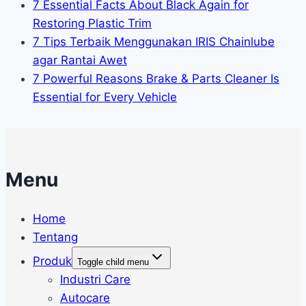
7 Essential Facts About Black Again for
Restoring Plastic Trim
7 Tips Terbaik Menggunakan IRIS Chainlube
agar Rantai Awet
7 Powerful Reasons Brake & Parts Cleaner Is
Essential for Every Vehicle
Menu
Home
Tentang
Produk
Toggle child menu
Industri Care
Autocare