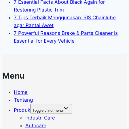
7 Essential Facts About Black Again for
Restoring Plastic Trim
7 Tips Terbaik Menggunakan IRIS Chainlube
agar Rantai Awet
7 Powerful Reasons Brake & Parts Cleaner Is
Essential for Every Vehicle
Menu
Home
Tentang
Produk
Toggle child menu
Industri Care
Autocare