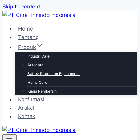
Skip to content
Home
Tentang
Produk
Industri Care
Autocare
Saftey Protection Equipament
Home Care
Kimia Pembersih
Konfirmasi
Artikel
Kontak