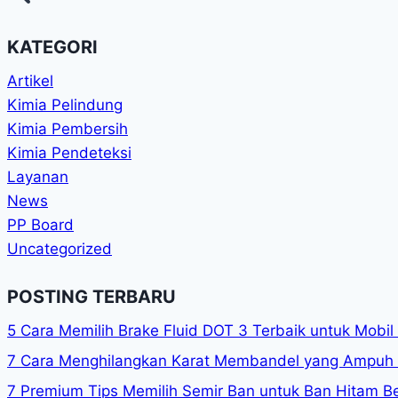
KATEGORI
Artikel
Kimia Pelindung
Kimia Pembersih
Kimia Pendeteksi
Layanan
News
PP Board
Uncategorized
POSTING TERBARU
5 Cara Memilih Brake Fluid DOT 3 Terbaik untuk Mobi
7 Cara Menghilangkan Karat Membandel yang Ampuh 
7 Premium Tips Memilih Semir Ban untuk Ban Hitam Be