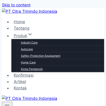
Skip to content
Home
Tentang
Produk
Industri Care
Autocare
Saftey Protection Equipament
Home Care
Kimia Pembersih
Konfirmasi
Artikel
Kontak