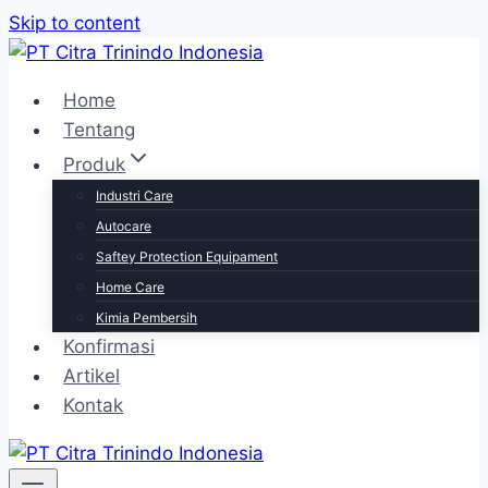
Skip to content
Home
Tentang
Produk
Industri Care
Autocare
Saftey Protection Equipament
Home Care
Kimia Pembersih
Konfirmasi
Artikel
Kontak