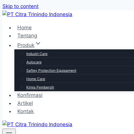
Skip to content
Home
Tentang
Produk
Industri Care
Autocare
Saftey Protection Equipament
Home Care
Kimia Pembersih
Konfirmasi
Artikel
Kontak