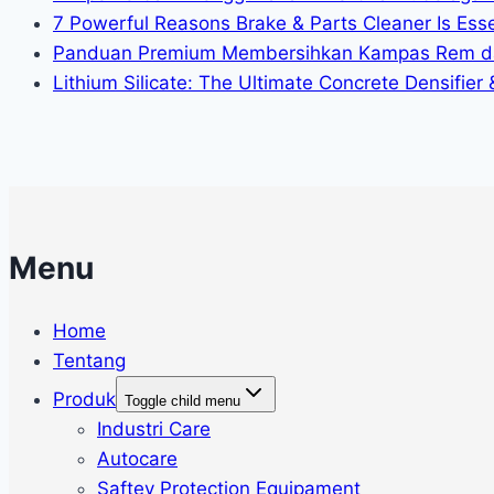
7 Powerful Reasons Brake & Parts Cleaner Is Essen
Panduan Premium Membersihkan Kampas Rem da
Lithium Silicate: The Ultimate Concrete Densifier
Menu
Home
Tentang
Produk
Toggle child menu
Industri Care
Autocare
Saftey Protection Equipament