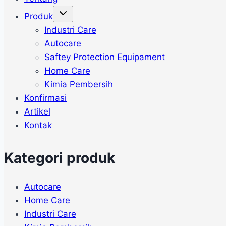
Produk
Industri Care
Autocare
Saftey Protection Equipament
Home Care
Kimia Pembersih
Konfirmasi
Artikel
Kontak
Kategori produk
Autocare
Home Care
Industri Care