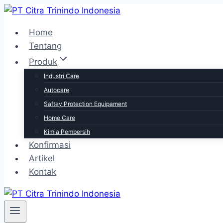
Home
Tentang
Produk
Industri Care
Autocare
Saftey Protection Equipament
Home Care
Kimia Pembersih
Konfirmasi
Artikel
Kontak