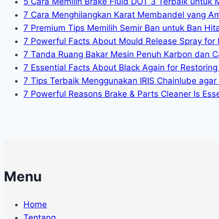
5 Cara Memilih Brake Fluid DOT 3 Terbaik untuk 
7 Cara Menghilangkan Karat Membandel yang A
7 Premium Tips Memilih Semir Ban untuk Ban Hit
7 Powerful Facts About Mould Release Spray for 
7 Tanda Ruang Bakar Mesin Penuh Karbon dan C
7 Essential Facts About Black Again for Restoring 
7 Tips Terbaik Menggunakan IRIS Chainlube agar
7 Powerful Reasons Brake & Parts Cleaner Is Essen
Menu
Home
Tentang