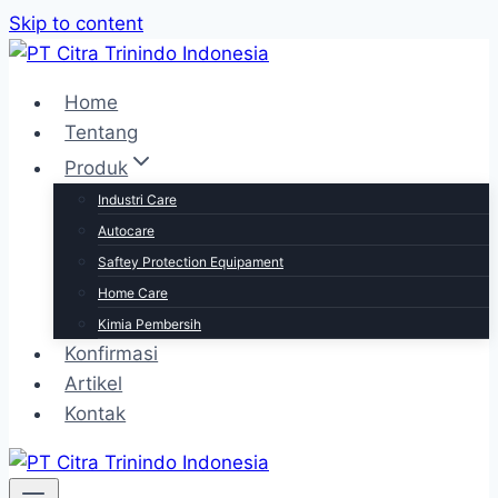
Skip to content
Home
Tentang
Produk
Industri Care
Autocare
Saftey Protection Equipament
Home Care
Kimia Pembersih
Konfirmasi
Artikel
Kontak