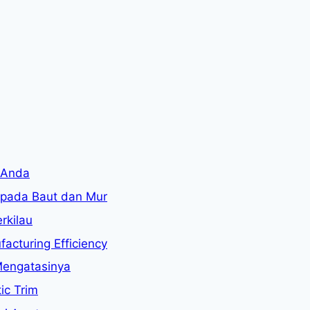
l Anda
pada Baut dan Mur
rkilau
acturing Efficiency
Mengatasinya
ic Trim