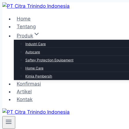
Skip
to
Home
content
Tentang
Produk
Industri Care
Autocare
Saftey Protection Equipament
Home Care
Kimia Pembersih
Konfirmasi
Artikel
Kontak