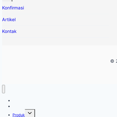
menu
Konfirmasi
Artikel
Kontak
© 2
Home
Tentang
Toggle
Produk
child