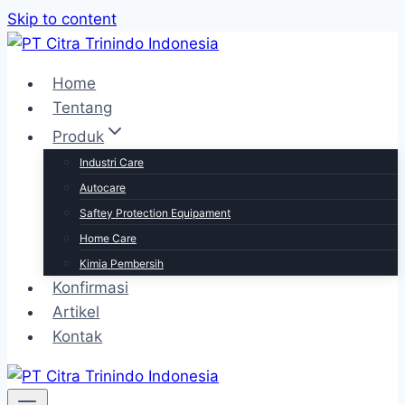
Skip to content
Home
Tentang
Produk
Industri Care
Autocare
Saftey Protection Equipament
Home Care
Kimia Pembersih
Konfirmasi
Artikel
Kontak