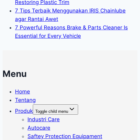
Restoring Plastic Trim
7 Tips Terbaik Menggunakan IRIS Chainlube
agar Rantai Awet
7 Powerful Reasons Brake & Parts Cleaner Is
Essential for Every Vehicle
Menu
Home
Tentang
Produk
Toggle child menu
Industri Care
Autocare
Saftey Protection Equipament