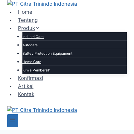
Home
Tentang
Produk
Industri Care
Autocare
Saftey Protection Equipament
Home Care
Kimia Pembersih
Konfirmasi
Artikel
Kontak