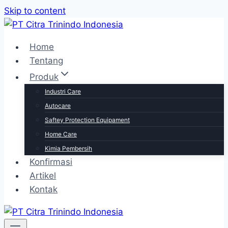
Skip to content
Home
Tentang
Produk
Industri Care
Autocare
Saftey Protection Equipament
Home Care
Kimia Pembersih
Konfirmasi
Artikel
Kontak