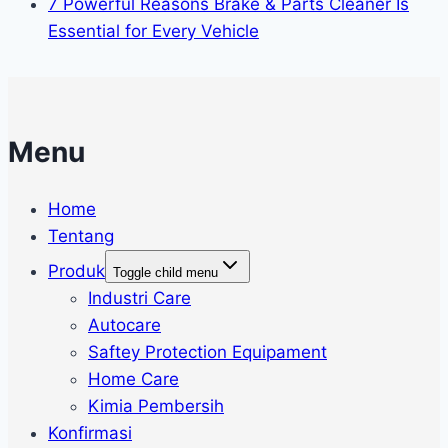
7 Powerful Reasons Brake & Parts Cleaner Is
Essential for Every Vehicle
Menu
Home
Tentang
Produk
Toggle child menu
Industri Care
Autocare
Saftey Protection Equipament
Home Care
Kimia Pembersih
Konfirmasi