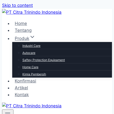
Skip to content
Home
Tentang
Produk
Industri Care
Autocare
Saftey Protection Equipament
Home Care
Kimia Pembersih
Konfirmasi
Artikel
Kontak